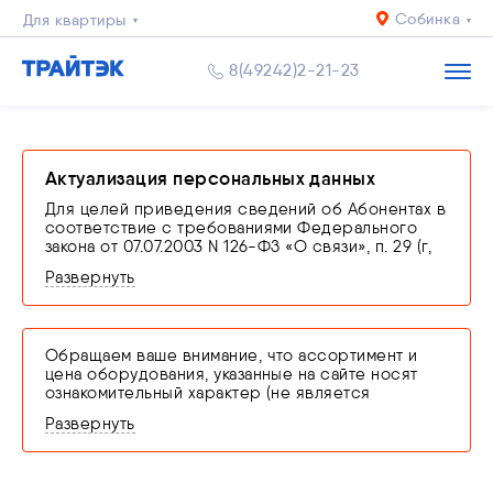
Собинка
Для квартиры
Для дома
8(49242)2-21-23
Бизнесу
Актуализация персональных данных
Для целей приведения сведений об Абонентах в
соответствие с требованиями Федерального
закона от 07.07.2003 N 126-ФЗ «О связи», п. 29 (г,
ж) и 35 (в) Правил оказания телематических услуг
Развернуть
связи, утвержденных Постановлением
Правительства РФ от 31.12.2021 N 2607
производится проверка соответствия
персональных данных сведениям, заявленным в
Обращаем ваше внимание, что ассортимент и
договоре об оказании услуг связи путем
цена оборудования, указанные на сайте носят
представления оператору связи оригинала
ознакомительный характер (не является
документа, удостоверяющего личность.
офертой). Наличие интересующего
В случае невыполнения абонентом обязанности
Развернуть
оборудования просим уточнять в офисе, по
по подтверждению сведений или
телефону или в чате.
предоставления недостоверных сведений,
оператор связи оставляет за собой право
приостановить оказание услуг связи вплоть до